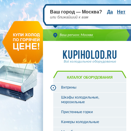
Ваш город — Москва?
Да
Нет
или ближайший к вам
Ваш регион: Москва
Всё холодильное оборудование
КАТАЛОГ ОБОРУДОВАНИЯ
Витрины
Витрины холодильные
Шкафы холодильные,
Витрины морозильные
морозильные
Витрины универсальные
Пристенные горки
Витрины кондитерские
Витрины барные
Камеры холодильные
Витрины угловые
Витрины «рыба на льду»