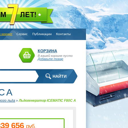
в кредит
Сервис
Публикации
Контакты
КОРЗИНА
В вашей корзине пусто
Добавьте товар
C A
ого льда
»
Льдогенератор ICEMATIC F80C A
339 656
руб.