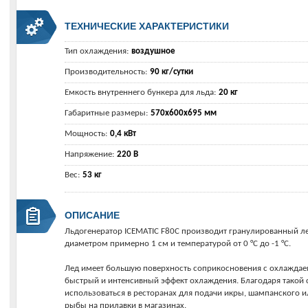
ТЕХНИЧЕСКИЕ ХАРАКТЕРИСТИКИ
Тип охлаждения:
воздушное
Производительность:
90 кг/сутки
Емкость внутреннего бункера для льда:
20 кг
Габаритные размеры:
570х600х695 мм
Мощность:
0,4 кВт
Напряжение:
220 В
Вес:
53 кг
ОПИСАНИЕ
Льдогенератор ICEMATIC F80С производит гранулированный ле
диаметром примерно 1 см и температурой от 0 °С до -1 °С.
Лед имеет большую поверхность соприкосновения с охлаждае
быстрый и интенсивный эффект охлаждения. Благодаря такой 
использоваться в ресторанах для подачи икры, шампанского и
рыбы на прилавки в магазинах.