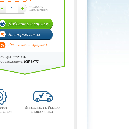
укажите
количество
Добавить в корзину
Быстрый заказ
Как купить в кредит?
ртикул:
ита084
роизводитель:
ICEMATIC
овка
Доставка по России
ивание
и самовывоз