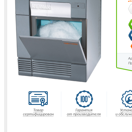
А
П
Товар
Гарантия
Устан
сертифицирован
от производителя
и обслуж