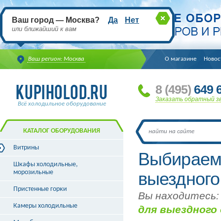
Ваш город — Москва?
Да
Нет
или ближайший к вам
Ваш регион: Москва
О магазине
Новос
8
(495
)
649 6
Заказать обратный з
Всё холодильное оборудование
КАТАЛОГ ОБОРУДОВАНИЯ
Витрины
Выбираем
Витрины холодильные
Шкафы холодильные,
Витрины морозильные
морозильные
выездного
Витрины универсальные
Пристенные горки
Витрины кондитерские
Вы находитесь:
Витрины барные
Камеры холодильные
для выездного
Витрины угловые
Витрины «рыба на льду»