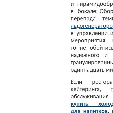
и пирамидообр
в бокале. Обор
перепада тем
льдогенераторо
в управлении 
мероприятия 
то не обойти
надежного и 
гранулированн
одиннадцать ми
Если рестор
кейтеринга,
обслуживания
купить холо
для напитков
,
п