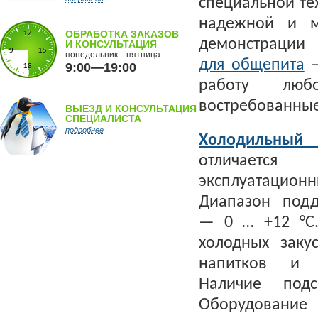
специальной те
надежной и м
ОБРАБОТКА ЗАКАЗОВ
демонстрации
И КОНСУЛЬТАЦИЯ
понедельник—пятница
для общепита
—
9:00—19:00
работу любо
востребованные
ВЫЕЗД И КОНСУЛЬТАЦИЯ
СПЕЦИАЛИСТА
подробнее
Холодильны
отличает
эксплуатаци
Диапазон под
— 0 … +12 °С.
холодных закус
напитков и к
Наличие подс
Оборудование