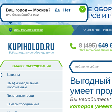
Ваш город — Москва?
Да
Нет
или ближайший к вам
Ваш регион: Москва
О магазине
Новос
8
(495
)
649 6
Заказать обратный з
Всё холодильное оборудование
КАТАЛОГ ОБОРУДОВАНИЯ
Витрины
Выгодный 
Витрины холодильные
Шкафы холодильные,
Витрины морозильные
морозильные
умеет про
Витрины универсальные
Пристенные горки
Витрины кондитерские
Вы находитесь:
Витрины барные
Камеры холодильные
которое умеет
Витрины угловые
Витрины «рыба на льду»