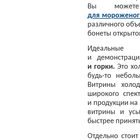
Вы мож
для мороженог
различного объе
бонеты открытог
Идеальные 
и демонстрац
и горки.
Это хо
будь-то небол
Витрины холо
широкого спек
и продукции на
витрины и усы
быстрее принят
Отдельно стоит