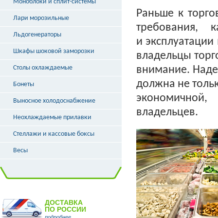
Моноблоки и сплит-системы
Раньше к торг
Лари морозильные
требования, 
Льдогенераторы
и эксплуатации
Шкафы шоковой заморозки
владельцы торг
Столы охлаждаемые
внимание. Наде
должна не тольк
Бонеты
экономичной,
Выносное холодоснабжение
владельцев.
Неохлаждаемые прилавки
Стеллажи и кассовые боксы
Весы
ДОСТАВКА
ПО РОССИИ
подробнее