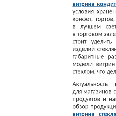
витрина кондит
условия хране
конфет, тортов
в лучшем свет
в торговом зал
стоит уделить
изделий стекля
габаритные ра
модели витри
стеклом, что де
Актуальность
для магазинов 
продуктов и н
обзор продукци
витрина стекл