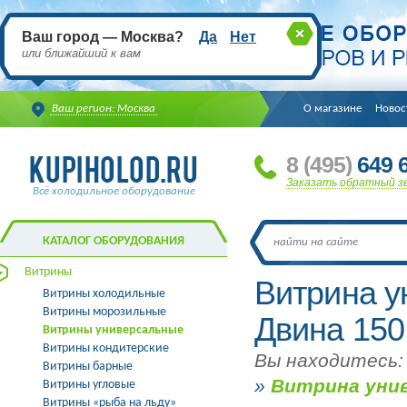
Ваш город — Москва?
Да
Нет
или ближайший к вам
Ваш регион: Москва
О магазине
Новос
8
(495
)
649 6
Заказать обратный з
Всё холодильное оборудование
КАТАЛОГ ОБОРУДОВАНИЯ
Витрины
Витрина 
Витрины холодильные
Витрины морозильные
Двина 150
Витрины универсальные
Витрины кондитерские
Вы находитесь:
Витрины барные
»
Витрина уни
Витрины угловые
Витрины «рыба на льду»