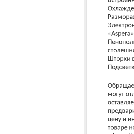
Встроенн
Охлажден
Размора
Электрон
«Aspera»
Пенополи
столешн
Шторки 
Подсветк
Обращаем
могут от
оставляе
предвари
цену и 
товаре н