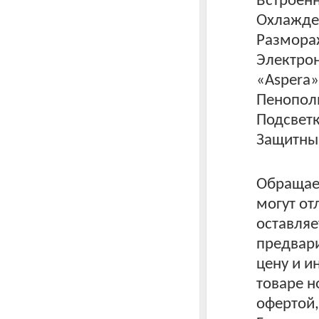
Встроенн
Охлажде
Размора
Электрон
«Aspera»
Пенополи
Подсветк
Защитны
Обращаем
могут от
оставляе
предвари
цену и 
товаре н
офертой