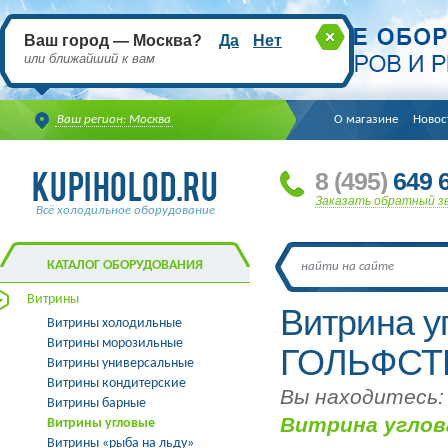
Ваш город — Москва?
Да
Нет
или ближайший к вам
Ваш регион: Москва
О магазине
Новос
8
(495
)
649 6
Заказать обратный з
Всё холодильное оборудование
КАТАЛОГ ОБОРУДОВАНИЯ
Витрины
Витрина у
Витрины холодильные
Витрины морозильные
ГОЛЬФСТР
Витрины универсальные
Витрины кондитерские
Вы находитесь:
Витрины барные
Витрина углов
Витрины угловые
Витрины «рыба на льду»