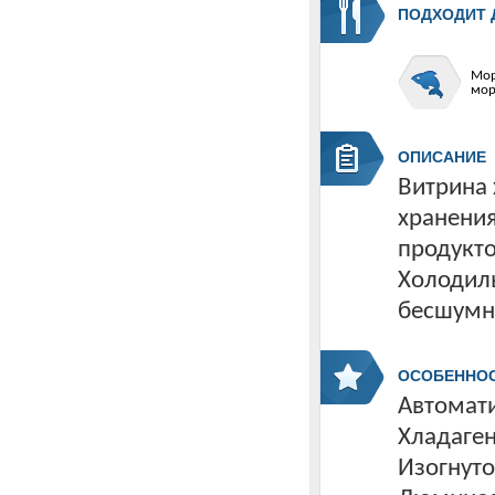
ПОДХОДИТ 
Мор
мор
ОПИСАНИЕ
Витрина
хранени
продукто
Холодиль
бесшумн
ОСОБЕННО
Автомати
Хладаген
Изогнуто