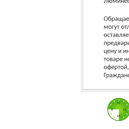
Люминес
Обращаем
могут от
оставляе
предвари
цену и 
товаре н
офертой
Гражданс