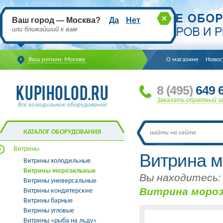
Ваш город — Москва?
Да
Нет
или ближайший к вам
Ваш регион: Москва
О магазине
Новос
8
(495
)
649 6
Заказать обратный з
Всё холодильное оборудование
КАТАЛОГ ОБОРУДОВАНИЯ
Витрины
Витрина 
Витрины холодильные
Витрины морозильные
Вы находитесь:
Витрины универсальные
Витрина мороз
Витрины кондитерские
Витрины барные
Витрины угловые
Витрины «рыба на льду»