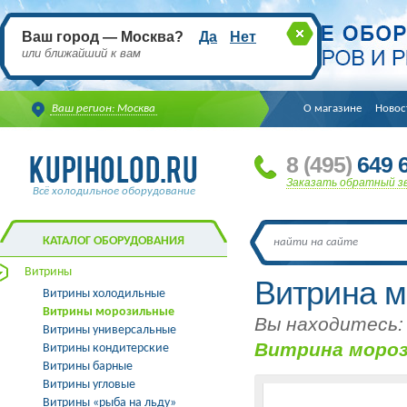
Ваш город — Москва?
Да
Нет
или ближайший к вам
Ваш регион: Москва
О магазине
Новос
8
(495
)
649 6
Заказать обратный з
Всё холодильное оборудование
КАТАЛОГ ОБОРУДОВАНИЯ
Витрины
Витрина 
Витрины холодильные
Витрины морозильные
Вы находитесь:
Витрины универсальные
Витрина мороз
Витрины кондитерские
Витрины барные
Витрины угловые
Витрины «рыба на льду»