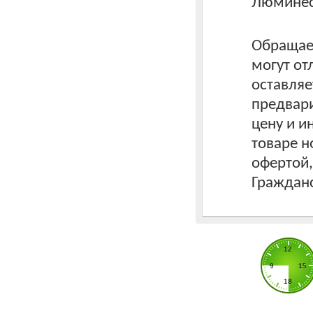
Люминес
Обращаем
могут от
оставляе
предвари
цену и 
товаре н
офертой
Гражданс