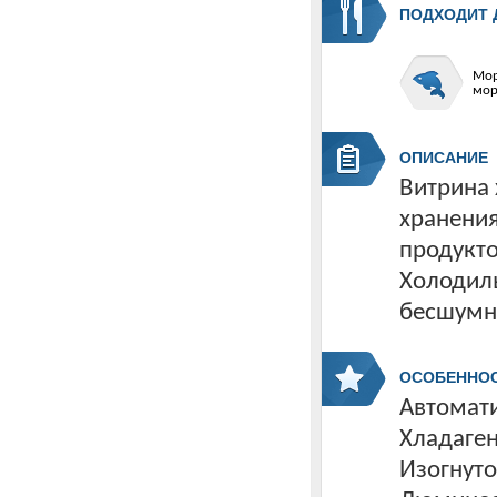
ПОДХОДИТ 
Мор
мор
ОПИСАНИЕ
Витрина
хранени
продукто
Холодиль
бесшумн
ОСОБЕННО
Автомати
Хладаген
Изогнуто