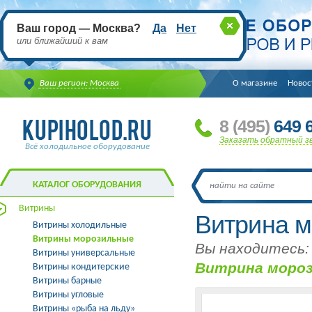
Ваш город — Москва?
Да
Нет
или ближайший к вам
Ваш регион: Москва
О магазине
Новос
8
(495
)
649 6
Заказать обратный з
Всё холодильное оборудование
КАТАЛОГ ОБОРУДОВАНИЯ
Витрины
Витрина 
Витрины холодильные
Витрины морозильные
Вы находитесь:
Витрины универсальные
Витрина мороз
Витрины кондитерские
Витрины барные
Витрины угловые
Витрины «рыба на льду»