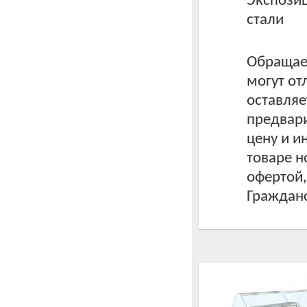
Экспози
стали
Обращаем
могут от
оставляе
предвари
цену и 
товаре н
офертой
Гражданс