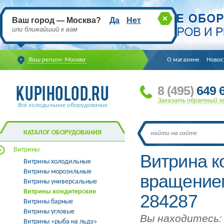
Ваш город — Москва?
Да
Нет
или ближайший к вам
Ваш регион: Москва
О магазине
Новос
8
(495
)
649 6
Заказать обратный з
Всё холодильное оборудование
КАТАЛОГ ОБОРУДОВАНИЯ
Витрины
Витрина к
Витрины холодильные
Витрины морозильные
вращение
Витрины универсальные
Витрины кондитерские
284287
Витрины барные
Витрины угловые
Вы находитесь:
Витрины «рыба на льду»