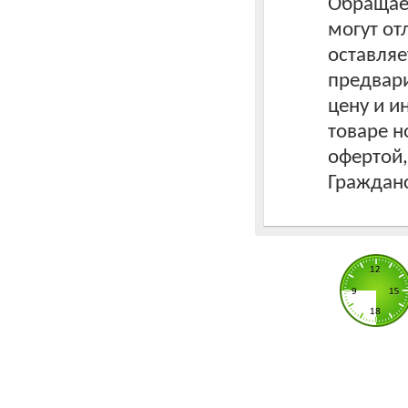
Обращаем
могут от
оставляе
предвари
цену и 
товаре н
офертой
Гражданс