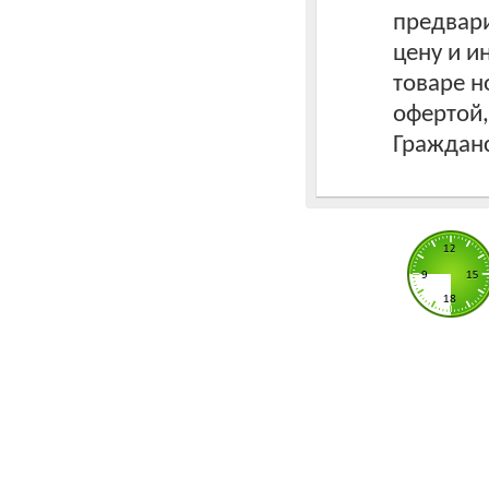
предвари
цену и 
товаре н
офертой
Гражданс