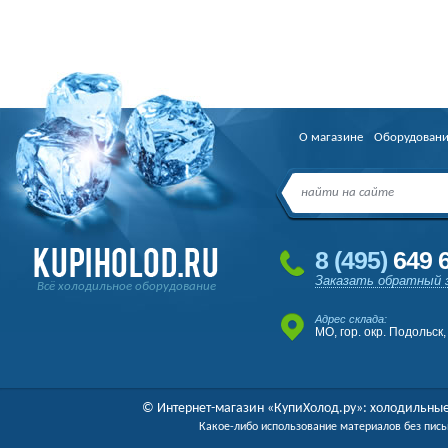
О магазине
Оборудован
8
(495
)
649 6
Заказать обратный 
Всё холодильное оборудование
Адрес склада:
МО, гор. окр. Подольск,
© Интернет-магазин «КупиХолод.ру»: холодильные
Какое-либо использование материалов без пись