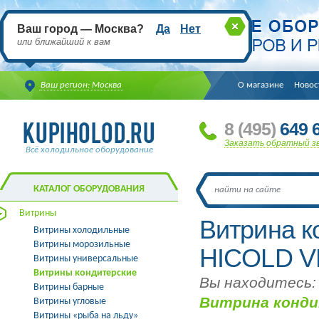
Ваш город — Москва?
Да
Нет
или ближайший к вам
Ваш регион: Москва
О магазине
Новос
8
(495
)
649 6
Заказать обратный з
Всё холодильное оборудование
КАТАЛОГ ОБОРУДОВАНИЯ
Витрины
Витрина к
Витрины холодильные
Витрины морозильные
HICOLD V
Витрины универсальные
Витрины кондитерские
Вы находитесь:
Витрины барные
Витрина конди
Витрины угловые
Витрины «рыба на льду»