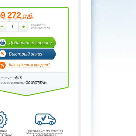
59 272
руб.
укажите
количество
Добавить в корзину
Быстрый заказ
Как купить в кредит?
ртикул:
гф15
роизводитель:
GOLFSTREAM
овка
Доставка по России
ивание
и самовывоз