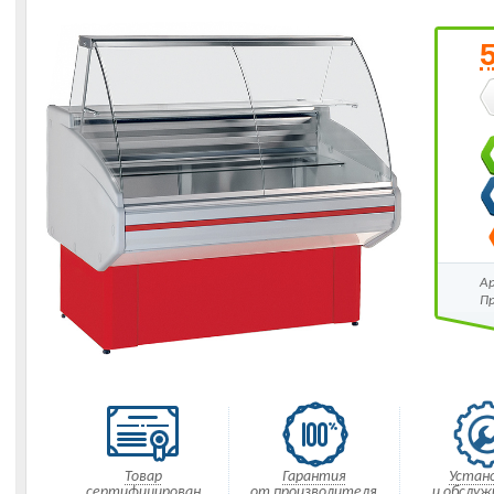
А
П
Товар
Гарантия
Устан
сертифицирован
от производителя
и обслуж