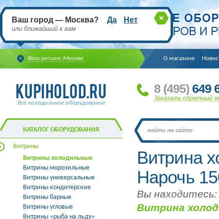
Ваш город — Москва?
Да
Нет
или ближайший к вам
Ваш регион: Москва
О магазине
Новос
8
(495
)
649 6
Заказать обратный з
Всё холодильное оборудование
КАТАЛОГ ОБОРУДОВАНИЯ
Витрины
Витрина 
Витрины холодильные
Витрины морозильные
Нарочь 15
Витрины универсальные
Витрины кондитерские
Вы находитесь:
Витрины барные
Витрина холод
Витрины угловые
Витрины «рыба на льду»