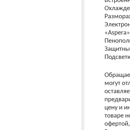
Встроенн
Охлажден
Размора
Электрон
«Aspera»
Пенополи
Защитны
Подсветк
Обращаем
могут от
оставляе
предвари
цену и 
товаре н
офертой