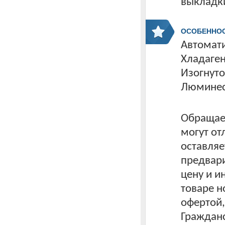
выкладки
ОСОБЕННО
Автомати
Хладаген
Изогнуто
Люминес
Обращаем
могут от
оставляе
предвари
цену и 
товаре н
офертой
Гражданс