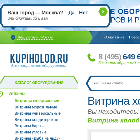
Ваш город — Москва?
Да
Нет
или ближайший к вам
Ваш регион: Москва
О магазине
Новос
8
(495
)
649 6
Заказать обратный з
Всё холодильное оборудование
КАТАЛОГ ОБОРУДОВАНИЯ
Витрины
Витрина х
Витрины холодильные
Витрины морозильные
Вы находитесь:
Витрины универсальные
Витрина холод
Витрины кондитерские
Витрины барные
Витрины угловые
Витрины «рыба на льду»