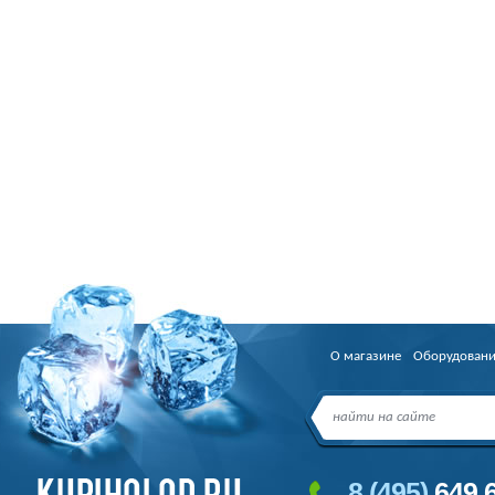
О магазине
Оборудован
8
(495
)
649 6