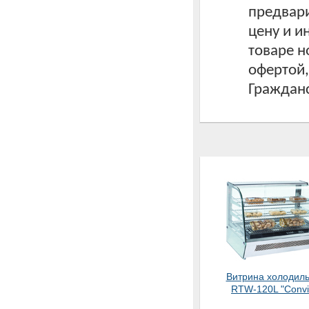
предвари
цену и 
товаре н
офертой
Гражданс
Витрина холодил
RTW-120L "Convi