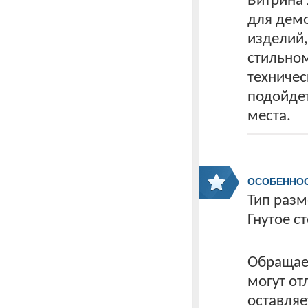
Витрина 
для демо
изделий,
стильно
техничес
подойдет
места.
ОСОБЕННО
Тип разм
Гнутое с
Обращаем
могут от
оставляе