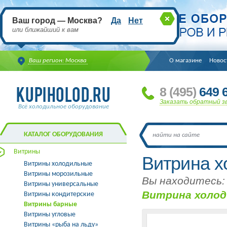
Ваш город — Москва?
Да
Нет
или ближайший к вам
Ваш регион: Москва
О магазине
Новос
8
(495
)
649 6
Заказать обратный з
Всё холодильное оборудование
КАТАЛОГ ОБОРУДОВАНИЯ
Витрины
Витрина х
Витрины холодильные
Витрины морозильные
Вы находитесь:
Витрины универсальные
Витрина холоди
Витрины кондитерские
Витрины барные
Витрины угловые
Витрины «рыба на льду»