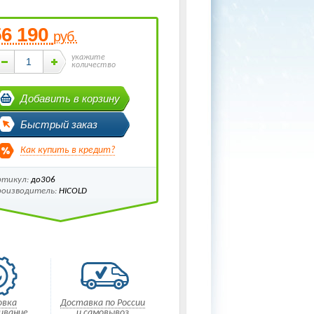
56 190
руб.
укажите
количество
Добавить в корзину
Быстрый заказ
Как купить в кредит?
ртикул:
до306
роизводитель:
HICOLD
овка
Доставка по России
ивание
и самовывоз