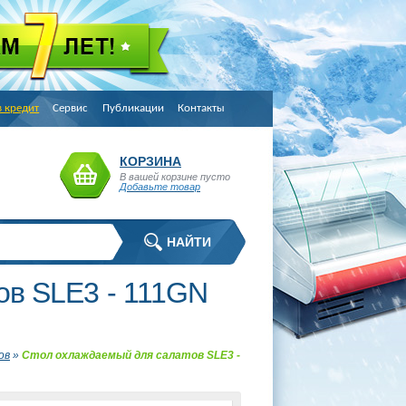
в кредит
Сервис
Публикации
Контакты
КОРЗИНА
В вашей корзине пусто
Добавьте товар
ов SLE3 - 111GN
ов
»
Стол охлаждаемый для салатов SLE3 -