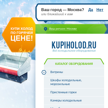
Ваш город — Москва?
Да
Нет
или ближайший к вам
Ваш регион: Москва
Всё холодильное оборудование
КАТАЛОГ ОБОРУДОВАНИЯ
Витрины
Витрины холодильные
Шкафы холодильные,
Витрины морозильные
морозильные
Витрины универсальные
Пристенные горки
Витрины кондитерские
Витрины барные
Камеры холодильные
Витрины угловые
Витрины «рыба на льду»