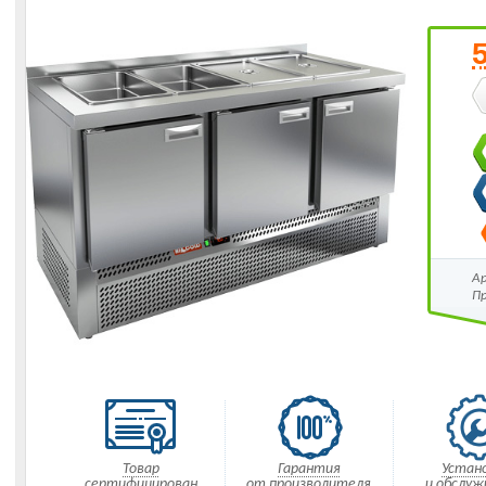
А
П
Товар
Гарантия
Устан
сертифицирован
от производителя
и обслуж