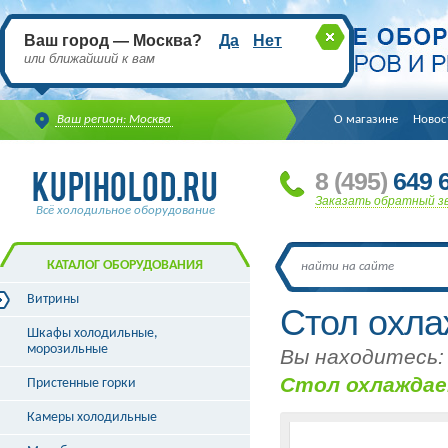
Ваш город — Москва?
Да
Нет
или ближайший к вам
Ваш регион: Москва
О магазине
Новос
8
(495
)
649 6
Заказать обратный з
Всё холодильное оборудование
КАТАЛОГ ОБОРУДОВАНИЯ
Витрины
Стол охл
Витрины холодильные
Шкафы холодильные,
Витрины морозильные
морозильные
Вы находитесь:
Витрины универсальные
Стол охлаждае
Пристенные горки
Витрины кондитерские
Витрины барные
Камеры холодильные
Витрины угловые
Витрины «рыба на льду»