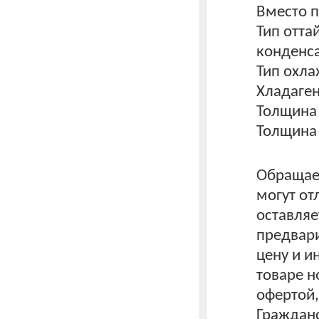
Вместо 
Тип отта
конденс
Тип охл
Хладаген
Толщина 
Толщина
Обращаем
могут от
оставляе
предвари
цену и 
товаре н
офертой
Гражданс