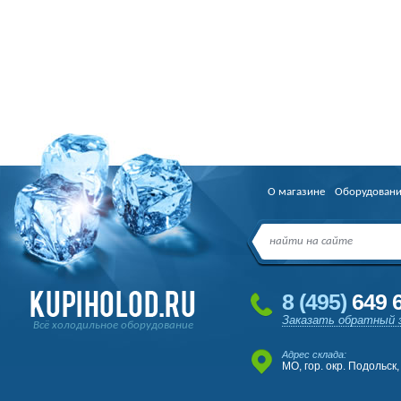
О магазине
Оборудован
8
(495
)
649 6
Заказать обратный 
Всё холодильное оборудование
Адрес склада:
МО, гор. окр. Подольск,