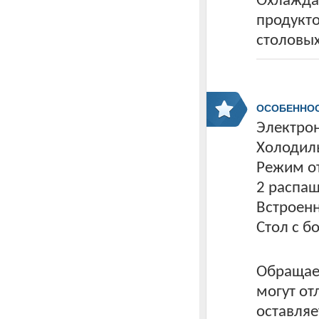
Охлажда
продукто
столовых
ОСОБЕННО
Электро
Холодиль
Режим от
2 распа
Встроен
Стол с б
Обращаем
могут от
оставляе