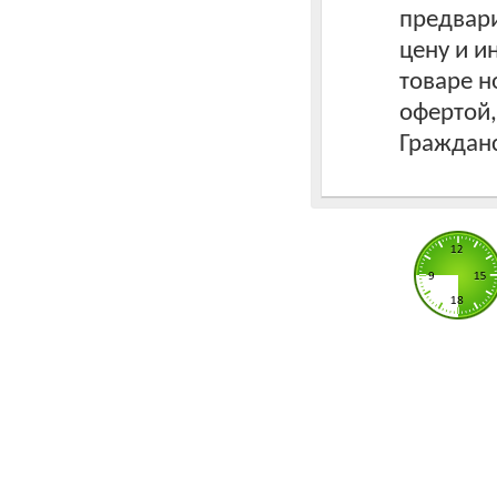
предвари
цену и 
товаре н
офертой
Гражданс