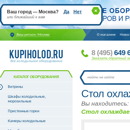
Ваш город — Москва?
Да
Нет
или ближайший к вам
Ваш регион: Москва
О магазине
Новос
8
(495
)
649 6
Заказать обратный з
Всё холодильное оборудование
КАТАЛОГ ОБОРУДОВАНИЯ
Витрины
Стол охла
Витрины холодильные
Шкафы холодильные,
Витрины морозильные
морозильные
Вы находитесь:
Витрины универсальные
Стол охлаждае
Пристенные горки
Витрины кондитерские
Витрины барные
Камеры холодильные
Витрины угловые
Витрины «рыба на льду»