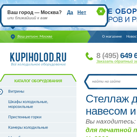
Ваш город — Москва?
Да
Нет
или ближайший к вам
Ваш регион: Москва
О магазине
Новос
8
(495
)
649 6
Заказать обратный з
Всё холодильное оборудование
КАТАЛОГ ОБОРУДОВАНИЯ
Витрины
Стеллаж д
Витрины холодильные
Шкафы холодильные,
Витрины морозильные
морозильные
навесом и
Витрины универсальные
Пристенные горки
Витрины кондитерские
Вы находитесь:
Витрины барные
Камеры холодильные
для печатной п
Витрины угловые
Витрины «рыба на льду»