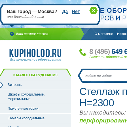
Ваш город — Москва?
Да
Нет
или ближайший к вам
Ваш регион: Москва
О магазине
Новос
8
(495
)
649 6
Заказать обратный з
Всё холодильное оборудование
КАТАЛОГ ОБОРУДОВАНИЯ
Витрины
Стеллаж 
Витрины холодильные
Шкафы холодильные,
Витрины морозильные
морозильные
Н=2300
Витрины универсальные
Пристенные горки
Витрины кондитерские
Вы находитесь:
Витрины барные
Камеры холодильные
перфорированн
Витрины угловые
Витрины «рыба на льду»