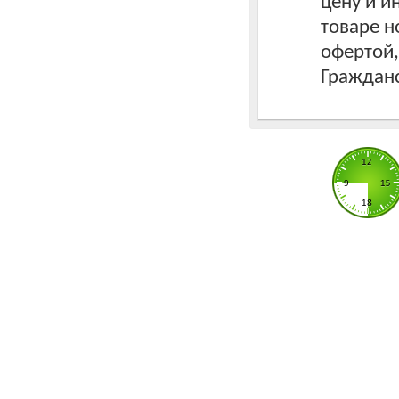
цену и 
товаре н
офертой
Гражданс