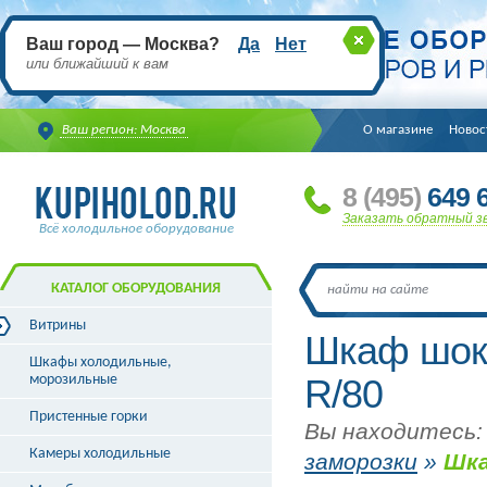
Ваш город — Москва?
Да
Нет
или ближайший к вам
Ваш регион: Москва
О магазине
Новос
8
(495
)
649 6
Заказать обратный з
Всё холодильное оборудование
КАТАЛОГ ОБОРУДОВАНИЯ
Витрины
Шкаф шок
Витрины холодильные
Шкафы холодильные,
Витрины морозильные
морозильные
R/80
Витрины универсальные
Пристенные горки
Витрины кондитерские
Вы находитесь:
Витрины барные
Камеры холодильные
заморозки
»
Шка
Витрины угловые
Витрины «рыба на льду»