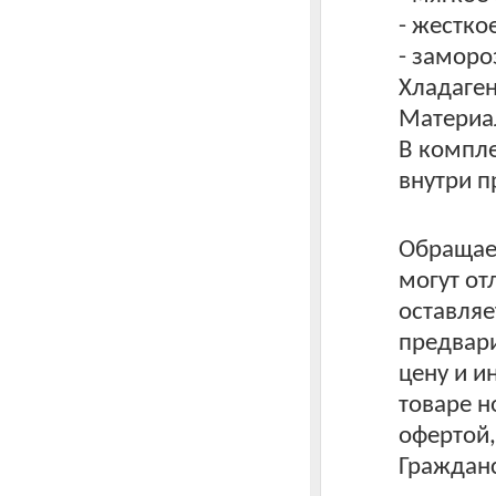
- жестко
- заморо
Хладаген
Материал
В компле
внутри п
Обращаем
могут от
оставляе
предвари
цену и 
товаре н
офертой
Гражданс