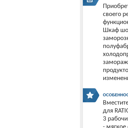
Приобрет
своего р
функцио
Шкаф шо
замороз
полуфаб
холодопр
заморажи
продукто
изменени
ОСОБЕННО
Вместите
для RATI
3 рабочи
- мягкое