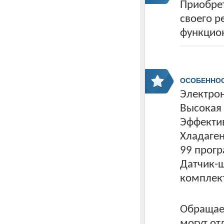
Приобрет
своего р
функцио
ОСОБЕННО
Электрон
Высокая
Эффекти
Хладаген
99 прог
Датчик-щ
комплек
Обращаем
могут от