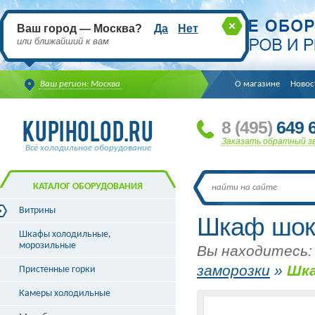
Ваш город — Москва?
Да
Нет
или ближайший к вам
Ваш регион: Москва
О магазине
Новос
8
(495
)
649 6
Заказать обратный з
Всё холодильное оборудование
КАТАЛОГ ОБОРУДОВАНИЯ
Витрины
Шкаф шоко
Витрины холодильные
Шкафы холодильные,
Витрины морозильные
морозильные
Вы находитесь:
Витрины универсальные
заморозки
»
Шка
Пристенные горки
Витрины кондитерские
Витрины барные
Камеры холодильные
Витрины угловые
Витрины «рыба на льду»