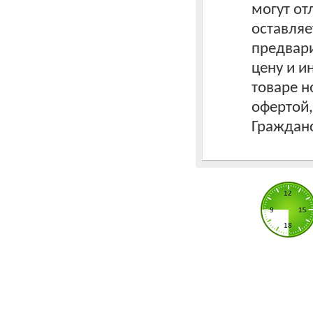
могут от
оставляе
предвари
цену и 
товаре н
офертой
Гражданс