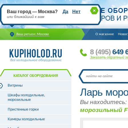
Ваш город — Москва?
Да
Нет
или ближайший к вам
Ваш регион: Москва
О магазине
Новос
8
(495
)
649 6
Заказать обратный з
Всё холодильное оборудование
КАТАЛОГ ОБОРУДОВАНИЯ
Витрины
Ларь мор
Витрины холодильные
Шкафы холодильные,
Витрины морозильные
морозильные
Вы находитесь:
Витрины универсальные
морозильный F
Пристенные горки
Витрины кондитерские
Витрины барные
Камеры холодильные
Витрины угловые
Витрины «рыба на льду»