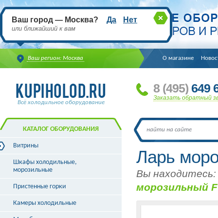
Ваш город — Москва?
Да
Нет
или ближайший к вам
Ваш регион: Москва
О магазине
Новос
8
(495
)
649 6
Заказать обратный з
Всё холодильное оборудование
КАТАЛОГ ОБОРУДОВАНИЯ
Витрины
Ларь мор
Витрины холодильные
Шкафы холодильные,
Витрины морозильные
морозильные
Вы находитесь:
Витрины универсальные
морозильный F
Пристенные горки
Витрины кондитерские
Витрины барные
Камеры холодильные
Витрины угловые
Витрины «рыба на льду»