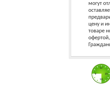
могут от
оставляе
предвари
цену и 
товаре н
офертой
Гражданс