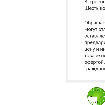
Встроен
Шесть ко
Обращаем
могут от
оставляе
предвари
цену и 
товаре н
офертой
Гражданс