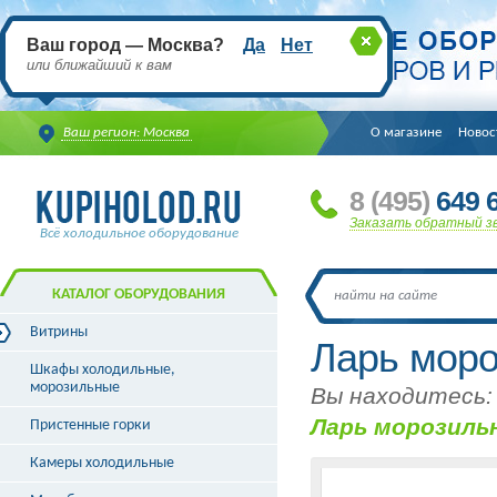
Ваш город — Москва?
Да
Нет
или ближайший к вам
Ваш регион: Москва
О магазине
Новос
8
(495
)
649 6
Заказать обратный з
Всё холодильное оборудование
КАТАЛОГ ОБОРУДОВАНИЯ
Витрины
Ларь моро
Витрины холодильные
Шкафы холодильные,
Витрины морозильные
морозильные
Вы находитесь:
Витрины универсальные
Ларь морозиль
Пристенные горки
Витрины кондитерские
Витрины барные
Камеры холодильные
Витрины угловые
Витрины «рыба на льду»