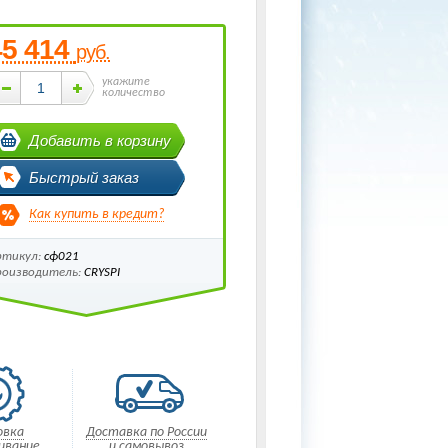
45 414
руб.
укажите
количество
Добавить в корзину
Быстрый заказ
Как купить в кредит?
ртикул:
сф021
роизводитель:
CRYSPI
овка
Доставка по России
ивание
и самовывоз