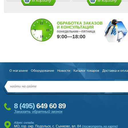
В корзину
В корзину
ОБРАБОТКА ЗАКАЗОВ
И КОНСУЛЬТАЦИЯ
понедельник—пятница
9:00—18:00
О магазине
Оборудование
Новости
Каталог товаров
Доставка и опла
8
(495
)
649 60 89
Заказать обратный звонок
Адрес склада:
МО, гор. окр. Подольск, с. Сынково, вл. 84
(
посмотреть на карте
)