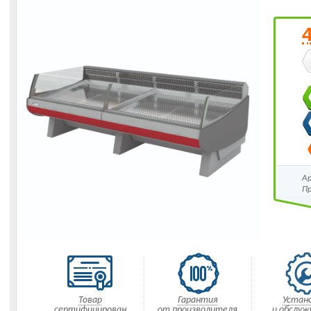
А
П
Товар
Гарантия
Устан
сертифицирован
от производителя
и обслуж