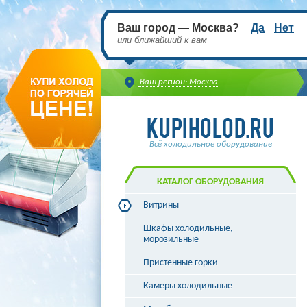
Ваш город — Москва?
Да
Нет
или ближайший к вам
Ваш регион: Москва
Всё холодильное оборудование
КАТАЛОГ ОБОРУДОВАНИЯ
Витрины
Витрины холодильные
Шкафы холодильные,
Витрины морозильные
морозильные
Витрины универсальные
Пристенные горки
Витрины кондитерские
Витрины барные
Камеры холодильные
Витрины угловые
Витрины «рыба на льду»