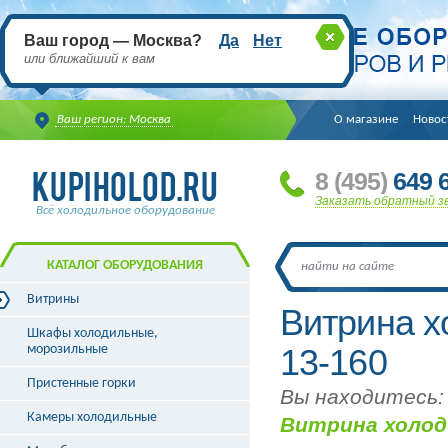
Ваш город — Москва?
Да
Нет
или ближайший к вам
Ваш регион: Москва
О магазине
Новос
8
(495
)
649 6
Заказать обратный з
Всё холодильное оборудование
КАТАЛОГ ОБОРУДОВАНИЯ
Витрины
Витрина х
Витрины холодильные
Шкафы холодильные,
Витрины морозильные
морозильные
13-160
Витрины универсальные
Пристенные горки
Витрины кондитерские
Вы находитесь:
Витрины барные
Камеры холодильные
Витрина холод
Витрины угловые
Витрины «рыба на льду»