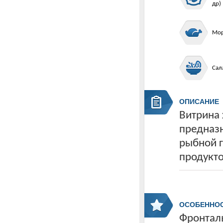
др)
Мор
Сал
ОПИСАНИЕ
Витрина 
предназ
рыбной г
продукто
ОСОБЕННО
Фронтал