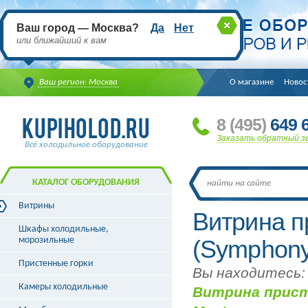
Ваш город — Москва?
Да
Нет
или ближайший к вам
Ваш регион: Москва
О магазине
Новос
8
(495
)
649 6
Заказать обратный з
Всё холодильное оборудование
КАТАЛОГ ОБОРУДОВАНИЯ
Витрины
Витрина п
Витрины холодильные
Шкафы холодильные,
Витрины морозильные
морозильные
(Symphony
Витрины универсальные
Пристенные горки
Витрины кондитерские
Вы находитесь:
Витрины барные
Камеры холодильные
Витрина присте
Витрины угловые
Витрины «рыба на льду»