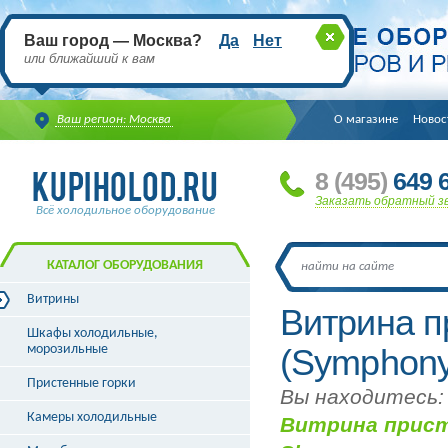
Ваш город — Москва?
Да
Нет
или ближайший к вам
Ваш регион: Москва
О магазине
Новос
8
(495
)
649 6
Заказать обратный з
Всё холодильное оборудование
КАТАЛОГ ОБОРУДОВАНИЯ
Витрины
Витрина п
Витрины холодильные
Шкафы холодильные,
Витрины морозильные
морозильные
(Symphony
Витрины универсальные
Пристенные горки
Витрины кондитерские
Вы находитесь:
Витрины барные
Камеры холодильные
Витрина присте
Витрины угловые
Витрины «рыба на льду»