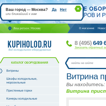
Ваш город — Москва?
Да
Нет
или ближайший к вам
Ваш регион: Москва
О магазине
Новос
8
(495
)
649 6
Заказать обратный з
Всё холодильное оборудование
КАТАЛОГ ОБОРУДОВАНИЯ
Витрины
Витрина п
Витрины холодильные
Шкафы холодильные,
Витрины морозильные
морозильные
Вы находитесь:
Витрины универсальные
Витрина прист
Пристенные горки
Витрины кондитерские
Витрины барные
Камеры холодильные
Витрины угловые
Витрины «рыба на льду»