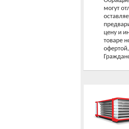
Обращаем
могут от
оставляе
предвари
цену и 
товаре н
офертой
Гражданс