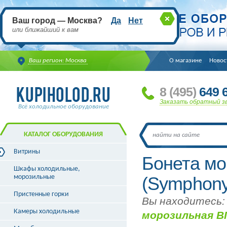
Ваш город — Москва?
Да
Нет
или ближайший к вам
Ваш регион: Москва
О магазине
Новос
8
(495
)
649 6
Заказать обратный з
Всё холодильное оборудование
КАТАЛОГ ОБОРУДОВАНИЯ
Витрины
Бонета мо
Витрины холодильные
Шкафы холодильные,
Витрины морозильные
морозильные
(Symphony
Витрины универсальные
Пристенные горки
Витрины кондитерские
Вы находитесь:
Витрины барные
Камеры холодильные
морозильная ВПН
Витрины угловые
Витрины «рыба на льду»