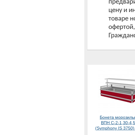
предвари
цену и 
товаре н
офертой
Гражданс
Бонета морозиль
ВПН С-2-1,30-4,
(Symphony IS 3750)